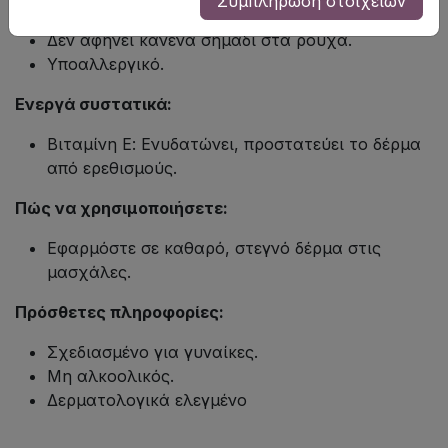
Συμπλήρωση στοιχείων
από τις μασχάλες.
Δεν αφήνει κανένα σημάδι στα ρούχα.
Υποαλλεργικό.
Ενεργά συστατικά:
Βιταμίνη Ε: Ενυδατώνει, προστατεύει το δέρμα
από ερεθισμούς.
Πώς να χρησιμοποιήσετε:
Εφαρμόστε σε καθαρό, στεγνό δέρμα στις
μασχάλες.
Πρόσθετες πληροφορίες:
Σχεδιασμένο για γυναίκες.
Μη αλκοολικός.
Δερματολογικά ελεγμένο