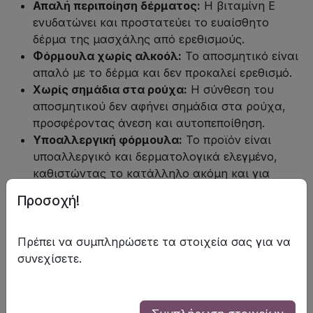
Απαλή περιποίηση δέρματος:
Η βιταμίνη Ε
ενυδατώνει και προστατεύει το ευαίσθητο
δέρμα της μασχάλης από ερεθισμούς.
Φόρμουλα χωρίς αλκοόλ:
Το αποσμητικό είναι
απαλό με το δέρμα και δεν προκαλεί ερεθισμό.
Χωρίς σημάδια στα ρούχα:
Η σύνθεση του
αποσμητικού δεν αφήνει σημάδια στα ρούχα,
προσφέροντας άνεση και αυτοπεποίθηση.
Υποαλλεργική φόρμουλα:
Το προϊόν είναι
υποαλλεργικό και δερματολογικά ελεγμένο,
καθιστώντας το κατάλληλο ακόμη και για
ευαίσθητο δέρμα.
Προσοχή!
Άνετη εφαρμογή roll-on:
Η εφαρμογή roll-on
είναι εύκολη και ακριβής, εξασφαλίζοντας
ομοιόμορφη κατανομή του προϊόντος.
Πρέπει να συμπληρώσετε τα στοιχεία σας για να
Μειώνει την έκκριση ιδρώτα.
συνεχίσετε.
Εξουδετερώνει την δυσάρεστη οσμή του
ιδρώτα.
Ενυδατώνει και προστατεύει το δέρμα κάτω