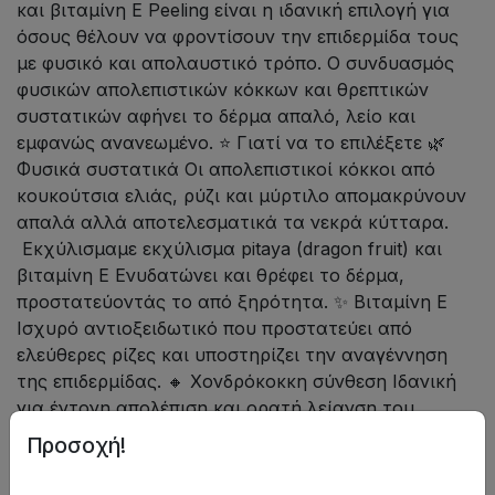
και βιταμίνη E Peeling είναι η ιδανική επιλογή για
όσους θέλουν να φροντίσουν την επιδερμίδα τους
με φυσικό και απολαυστικό τρόπο. Ο συνδυασμός
φυσικών απολεπιστικών κόκκων και θρεπτικών
συστατικών αφήνει το δέρμα απαλό, λείο και
εμφανώς ανανεωμένο. ⭐ Γιατί να το επιλέξετε 🌿
Φυσικά συστατικά Οι απολεπιστικοί κόκκοι από
κουκούτσια ελιάς, ρύζι και μύρτιλο απομακρύνουν
απαλά αλλά αποτελεσματικά τα νεκρά κύτταρα.
Εκχύλισμαμε εκχύλισμα pitaya (dragon fruit) και
βιταμίνη E Ενυδατώνει και θρέφει το δέρμα,
προστατεύοντάς το από ξηρότητα. ✨ Βιταμίνη Ε
Ισχυρό αντιοξειδωτικό που προστατεύει από
ελεύθερες ρίζες και υποστηρίζει την αναγέννηση
της επιδερμίδας. 🔸 Χονδρόκοκκη σύνθεση Ιδανική
για έντονη απολέπιση και ορατή λείανση του
δέρματος. Γλυκό άρωμα Το απαλό άρωμα
Προσοχή!
μετατρέπει την περιποίηση σε μια απολαυστική
εμπειρία. 📌 Τρόπος χρήσης Εφαρμόστε το scrub σε