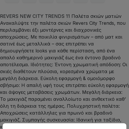
REVERS NEW CITY TRENDS 11 Παλέτα σκιών ματιών
Ανακαλύψτε την παλέτα σκιών Revers City Trends, που
περιλαμβάνει έξι μοντέρνες και διαχρονικές
αποχρώσεις. Με ποικιλία φινιρισμάτων – από ματ και
σατινέ έως μεταλλικά – σας επιτρέπει να
δημιουργήσετε looks για κάθε περίσταση, από ένα
απαλό καθημερινό μακιγιάζ έως ένα έντονο βραδινό
αποτέλεσμα. Ιδιότητες: Έντονη χρωματική απόδοση: Οι
σκιές διαθέτουν πλούσια, κορεσμένα χρώματα με
μεγάλη διάρκεια. Εύκολη εφαρμογή & ομοιόμορφο
σβήσιμο: Η απαλή υφή τους επιτρέπει εύκολη εφαρμογή
και άψογες μεταβάσεις χρωμάτων. Μεγάλη διάρκεια:
Το μακιγιάζ παραμένει αναλλοίωτο και ανθεκτικό καθ’
όλη τη διάρκεια της ημέρας. Πολυχρηστική παλέτα:
Αποχρώσεις κατάλληλες για πρωινό και βραδινό
μακιγιάζ. Συμπαγής συσκευασία: Ιδανική για ταξίδια,
καθώς καταλαμβάνει ελάχιστο χώρο στο νεσεσέρ.