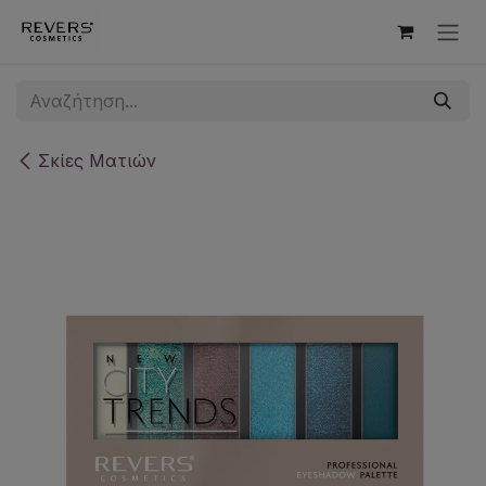
Skip to Content
Σκίες Ματιών